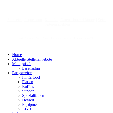
Startseite
|
Impressum
|
Kontakt
|
Datenschutzerklärung
|
Seite
weiterempfehlen
Letzte Änderung: 15.11.2025 © Fleischerei Fachgeschäft Martin Göpp 2025
Home
Aktuelle Stellenangebote
Mittagstisch
Essensplan
Partyservice
Fingerfood
Platten
Buffets
Suppen
Spezialitaeten
Dessert
Equipment
AGB