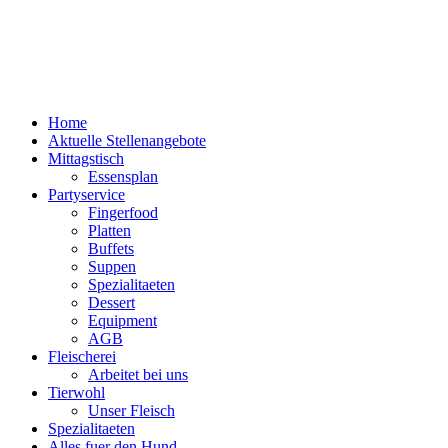
Home
Aktuelle Stellenangebote
Mittagstisch
Essensplan
Partyservice
Fingerfood
Platten
Buffets
Suppen
Spezialitaeten
Dessert
Equipment
AGB
Fleischerei
Arbeitet bei uns
Tierwohl
Unser Fleisch
Spezialitaeten
Alles fuer den Hund